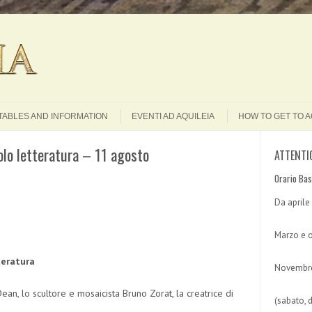
Search
TABLES AND INFORMATION
EVENTI AD AQUILEIA
HOW TO GET TO A
olo letteratura – 11 agosto
ATTENTI
Orario Bas
Da aprile
Marzo e o
teratura
Novembre
ean, lo scultore e mosaicista Bruno Zorat, la creatrice di
(sabato, 