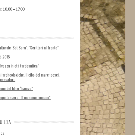
o:
10.00 – 17.00
lturale ‘Sot Sera’. “Scrittori al fronte”
ab 2015
alvezza in età tardoantica”
i archeologiche. Il cibo del mare: pesci,
 pescatori.
one del libro “Isonzo”
dopo tessera… Il mosaico romano”
UILEIA
ica