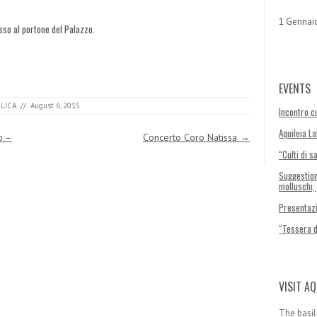
1 Gennai
isso al portone del Palazzo.
EVENTS
ILICA
//
August 6, 2015
Incontro cu
Aquileia L
o –
Concerto Coro Natissa
→
“Culti di s
Suggestion
molluschi,
Presentazi
“Tessera 
VISIT AQ
The basil