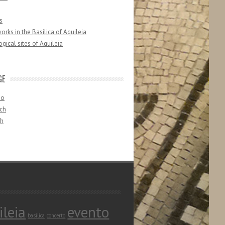
s
orks in the Basilica of Aquileia
gical sites of Aquileia
GE
no
ch
sh
ileia
evento
basilica
concerto