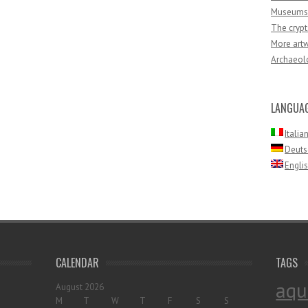
Museums
The crypt
More artw
Archaeolo
LANGUA
Italia
Deuts
Engli
CALENDAR
TAGS
aqu
August 2026
M
T
W
T
F
S
S