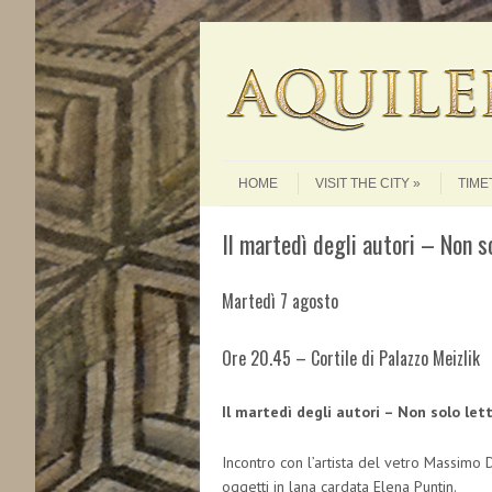
Skip to content
Menu
HOME
VISIT THE CITY
TIME
Il martedì degli autori – Non s
Martedì 7 agosto
Ore 20.45 – Cortile di Palazzo Meizlik
Il martedì degli autori – Non solo let
Incontro con l’artista del vetro Massimo D
oggetti in lana cardata Elena Puntin.