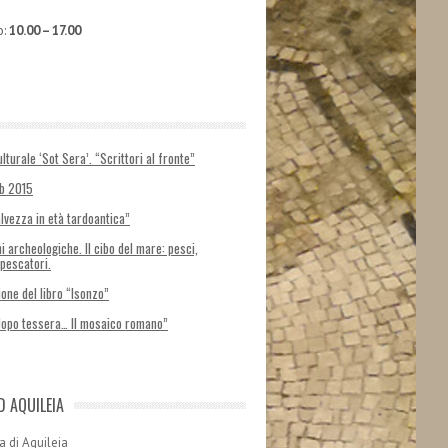
o:
10.00 – 17.00
lturale ‘Sot Sera’. “Scrittori al fronte”
ab 2015
alvezza in età tardoantica”
i archeologiche. Il cibo del mare: pesci,
 pescatori.
one del libro “Isonzo”
dopo tessera… Il mosaico romano”
D AQUILEIA
a di Aquileia