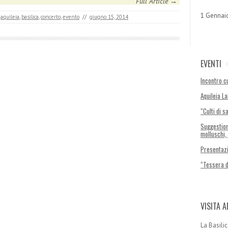
Full Article →
1 Gennai
aquileia
,
basilica
,
concerto
,
evento
//
giugno 15, 2014
EVENTI
Incontro cu
Aquileia L
“Culti di s
Suggestion
molluschi,
Presentazi
“Tessera 
VISITA A
La Basilic