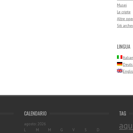
Musei
Le cripte
Altre oper
Siti arche
LINGUA
Italia
Deuts
Engli
CALENDARIO
TAG
aqu
agosto: 2026
L
M
M
G
V
S
D