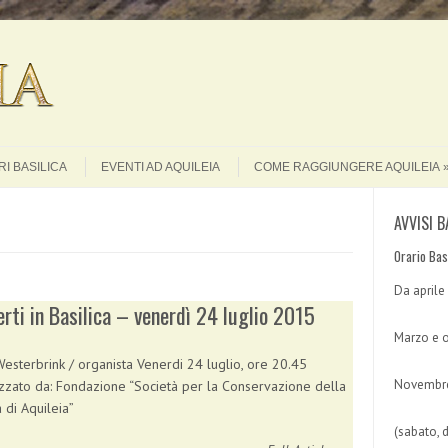
Search
I BASILICA
EVENTI AD AQUILEIA
COME RAGGIUNGERE AQUILEIA
AVVISI B
Orario Bas
Da aprile
rti in Basilica – venerdì 24 luglio 2015
Marzo e o
Westerbrink / organista Venerdi 24 luglio, ore 20.45
Novembre
zzato da: Fondazione “Società per la Conservazione della
a di Aquileia”
(sabato, 