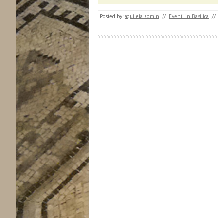
Posted by:
aquileia_admin
//
Eventi in Basilica
//