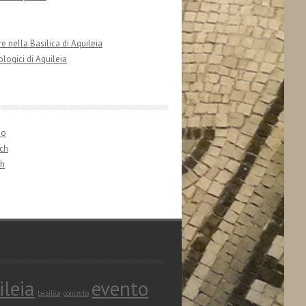
e nella Basilica di Aquileia
ologici di Aquileia
no
ch
sh
ileia
evento
basilica
concerto