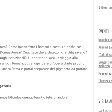
1 Gennai
EVENTI
Incontro cu
ttato? Come hanno fatto i Romani a costruire edifici così
Aquileia L
Domus Aurea? Quali tecniche architettoniche utilizzavano?
“Culti di s
ghi istituzionali? Il laboratorio sarà un viaggio alla
Suggestion
li antichi Romani, potrai dipingere un’opera d’arte proprio
molluschi,
dell’antica Roma e potrai preparare del pigmento da portare
Presentazi
“Tessera 
gatoria
stampa@fondazioneaquileia.it o telefonando al
VISITA A
La Basilic