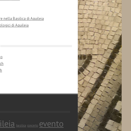
e nella Basilica di Aquileia
ologici di Aquileia
no
ch
sh
ileia
evento
basilica
concerto