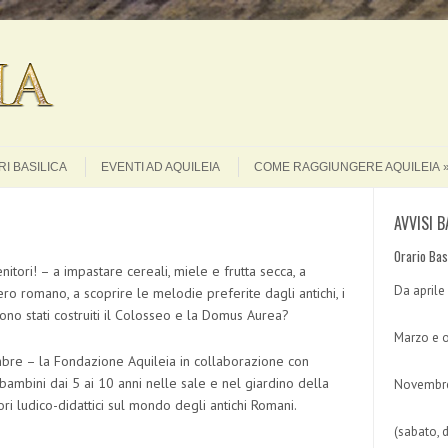
Search
I BASILICA
EVENTI AD AQUILEIA
COME RAGGIUNGERE AQUILEIA
AVVISI B
Orario Bas
nitori! – a impastare cereali, miele e frutta secca, a
Da aprile
ro romano, a scoprire le melodie preferite dagli antichi, i
sono stati costruiti il Colosseo e la Domus Aurea?
Marzo e o
re – la Fondazione Aquileia in collaborazione con
 bambini dai 5 ai 10 anni nelle sale e nel giardino della
Novembre
ori ludico-didattici sul mondo degli antichi Romani.
(sabato, 