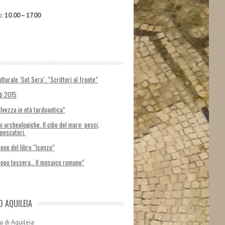
o:
10.00 – 17.00
lturale ‘Sot Sera’. “Scrittori al fronte”
ab 2015
alvezza in età tardoantica”
i archeologiche. Il cibo del mare: pesci,
 pescatori.
one del libro “Isonzo”
dopo tessera… Il mosaico romano”
D AQUILEIA
a di Aquileia