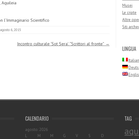
, Aquileia
Musei
Le cripte
Altre oper
n l’Immaginario Scientifico
Siti arche
agosto 6, 2015
Incontro culturale ‘Sot Sera’. “Scrittori al fronte”
→
LINGUA
Italia
Deuts
Engli
CALENDARIO
TAG
aqu
agosto: 2026
L
M
M
G
V
S
D