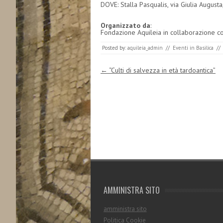
DOVE: Stalla Pasqualis, via Giulia Augusta
Organizzato da
:
Fondazione Aquileia in collaborazione co
Posted by:
aquileia_admin
//
Eventi in Basilica
//
Post navigation
←
“Culti di salvezza in età tardoantica”
AMMINISTRA SITO
amministra sito
Politica Cookie